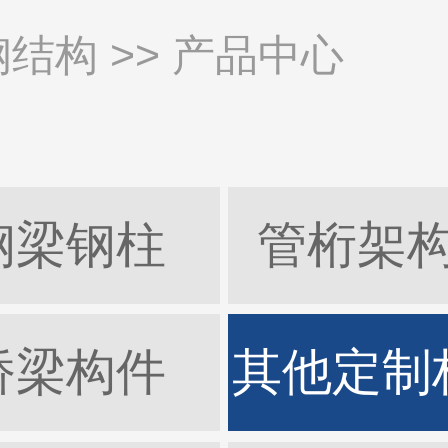
钢结构
>> 产品中心
钢梁钢柱
管桁架
桥梁构件
其他定制