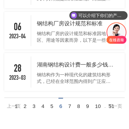
可重复使用的钢材进行建造，可以大
大缩短建设时间和减少建筑材料的浪
可以介绍下你们的产品么
费。下面是一些常见的长沙钢结构厂
钢结构厂房设计规范和标准
房类型：...
06
钢结构厂房的设计规范和标准因地
2023-04
区、用途等因素而异，以下是一些常
见的设计规范和标准：...
湖南钢结构设计费一般多少钱一平方？厂房设计要点？
28
钢结构作为一种现代化的建筑结构形
2023-03
式，已经在全球范围内得到广泛应
用。相对于传统的混凝土和砖石结
构，钢结构具有自重轻、强度高、稳
定性好、施工周期短、可重复利用等
1
2
3
4
5
6
7
8
9
10
51
上一页
下一页
..
优点。因此，钢...