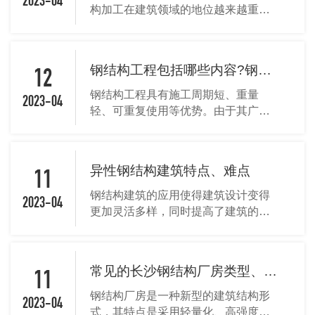
2023-04
构加工在建筑领域的地位越来越重
要。本文将介绍钢结构加工的概述、
过程、注意事项和应用。一起来跟着
湖南钢结构网架厂家看看吧!...
钢结构工程包括哪些内容?钢结构工程需要做哪些检测?
12
钢结构工程具有施工周期短、重量
2023-04
轻、可重复使用等优势。由于其广泛
应用于各种建筑领域，例如桥梁、高
层建筑、厂房、体育场馆等，因此保
证钢结构工程的质量和安全性是至关
异性钢结构建筑特点、难点
重要的。因此...
11
钢结构建筑的应用使得建筑设计变得
2023-04
更加灵活多样，同时提高了建筑的安
全性和可靠性。本文将深入探讨异性
钢结构建筑特点、难点。一起来跟着
湖南钢结构网架厂家看看吧!...
常见的长沙钢结构厂房类型、厂房造价每平米多少钱？
11
钢结构厂房是一种新型的建筑结构形
2023-04
式，其特点是采用轻量化、高强度、